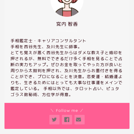
宮内 智香
Chiromancy
手相鑑定士・キャリアコンサルタント
手相を西谷先生、及川先生に師事。
とても覚えが悪く西谷先生からはダメな教え子と烙印を
押されるが、無料でできるだけ多く手相を見ることで占
断の実力もアップ。ぜひお金を取ってやった方が良いと
周りから太鼓判を押され、及川先生からお墨付きを得る
ことができ、プロになることを決意。恋愛運・結婚運よ
りも、生きるためにはとっても大事な仕事運をメインで
鑑定している。 手相以外では、タロット占い、ピュタ
ゴラス数秘術、方位学が得意。
＼ Follow me ／