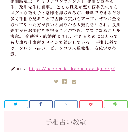
手相鑑定士・キャリアコンサルタント 手相を西谷先
生、及川先生に師事。 とても覚えが悪く西谷先生から
はダメな教え子と烙印を押されるが、無料でできるだけ
多く手相を見ることで占断の実力もアップ。ぜひお金を
取ってやった方が良いと周りから太鼓判を押され、及川
先生からお墨付きを得ることができ、プロになることを
決意。 恋愛運・結婚運よりも、生きるためにはとって
も大事な仕事運をメインで鑑定している。 手相以外で
は、タロット占い、ピュタゴラス数秘術、方位学が得
意。
https://academia.dreamupdesign.org/
BLOG：
手相占い教室